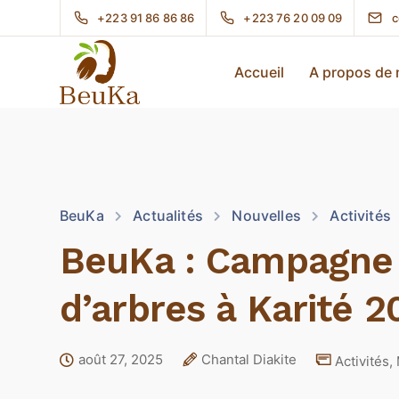
+223 91 86 86 86
+223 76 20 09 09
c
Accueil
A propos de
BeuKa
Actualités
Nouvelles
Activités
BeuKa : Campagne 
d’arbres à Karité 2
août 27, 2025
Chantal Diakite
Activités
,