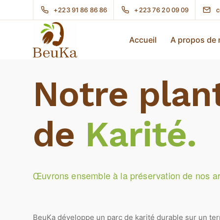
+223 91 86 86 86
+223 76 20 09 09
c
Accueil
A propos de
Notre plan
de
Karité.
Œuvrons ensemble à la préservation de nos arb
BeuKa développe un parc de karité durable sur un ter