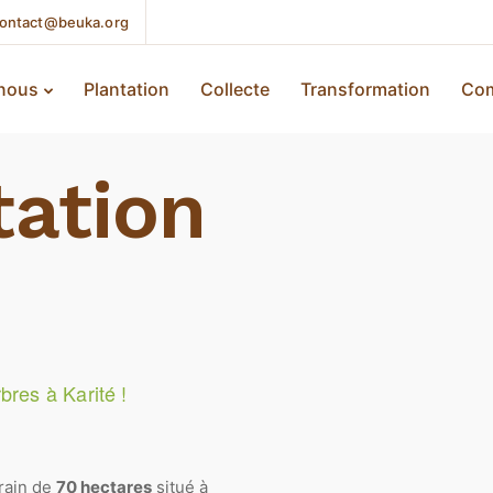
ontact@beuka.org
 nous
Plantation
Collecte
Transformation
Com
tation
res à Karité !
rain de
70 hectares
situé à