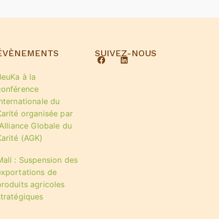
ÉVÈNEMENTS
SUIVEZ-NOUS
BeuKa à la
conférence
internationale du
Karité organisée par
’Alliance Globale du
Karité (AGK)
Mali : Suspension des
exportations de
produits agricoles
stratégiques